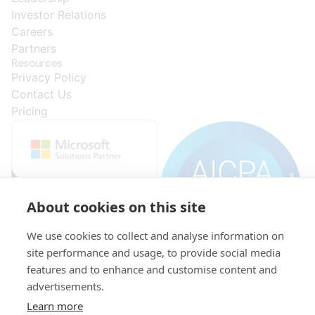
Investor Relations
Careers
Partners
Resources
Privacy Policy
Contact Us
Pricing
About cookies on this site
We use cookies to collect and analyse information on
site performance and usage, to provide social media
features and to enhance and customise content and
advertisements.
© 2015-
VAT:
Initial
KRS:
521-
capital:
0000296278
2026
Learn more
346-
PLN