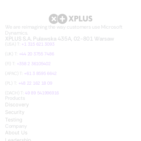
We are reimagining the way customers use Microsoft
Dynamics.
XPLUS S.A. Pulawska 435A, 02-801 Warsaw
(USA) T:
+1 315 621 3093
(UK) T:
+44 20 3755 7486
(FI) T:
+358 2 36105402
(APAC) T:
+61 3 8595 6642
(PL) T:
+48 22 162 18 09
(DACH) T:
49 89 541996916
Products
Discovery
Security
Testing
Company
About Us
Leadership