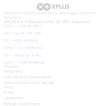
Zmieniamy sposób, w jaki klienci korzystają z Microsoft
Dynamics.
XPLUS S.A. Puławska 435A, 02-801 Warszawa
(USA) T:
+1 315 621 3093
(UK) T:
+44 20 3755 7486
(FI) T:
+358 2 36105402
(APAC) T:
+61 3 8595 6642
(PL) T:
+48 22 162 18 09
(DACH) T:
49 89 541996916
Produkty
Discovery
User Security Governance
Autonomiczne testy regresji
Firma
O nas
Leadership
Relacje inwestorskie