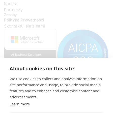
Kariera
Partnerzy
Zasoby
Polityka Prywatności
Skontaktuj się z nami
About cookies on this site
We use cookies to collect and analyse information on
site performance and usage, to provide social media
features and to enhance and customise content and
© 2015-
NIP:
Kapitał
KRS:
521-
zakładowy:
0000296278
2026
advertisements.
346-
696.468,04
Copyright
31-
PLN,
Learn more
XPLUS S.A.
69
wpłacony
Wszelkie
w całości.