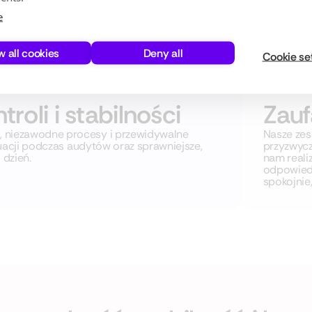
e
w all cookies
Deny all
Cookie se
oli i stabilności
Zauf
 niezawodne procesy i przewidywalne
Nasze zesp
tuacji podczas audytów oraz sprawniejsze,
przyzwycz
 dzień.
nam reali
odpowiedz
spokojnie