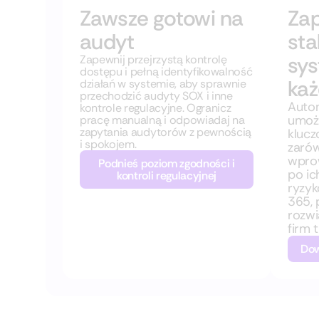
Zawsze gotowi na
Zap
audyt
sta
sy
Zapewnij przejrzystą kontrolę
dostępu i pełną identyfikowalność
każ
działań w systemie, aby sprawnie
przechodzić audyty SOX i inne
Auto
kontrole regulacyjne. Ogranicz
umożl
pracę manualną i odpowiadaj na
zapytania audytorów z pewnością
kluc
i spokojem.
zaró
wprow
Podnieś poziom zgodności i
po ic
kontroli regulacyjnej
ryzyk
365, 
rozwi
firm 
Dow