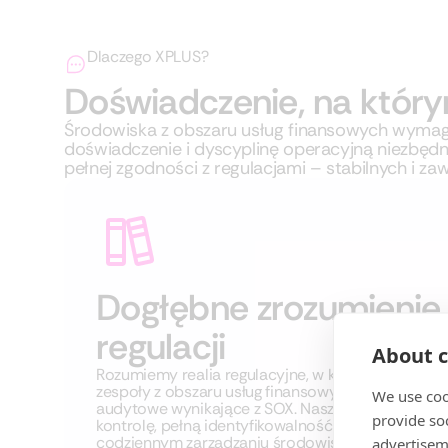
Dlaczego XPLUS?
Doświadczenie, na któr
Środowiska z obszaru usług finansowych wymagają
doświadczenie i dyscyplinę operacyjną niezbę
pełnej zgodności z regulacjami – stabilnych i z
Dogłębne zrozumienie
regulacji
About c
Rozumiemy realia regulacyjne, w których funkcjon
zespoły z obszaru usług finansowych – w tym wy
We use coo
audytowe wynikające z SOX. Nasze podejście wsp
provide so
kontrolę, pełną identyfikowalność działań oraz p
codziennym zarządzaniu środowiskiem.
advertisem