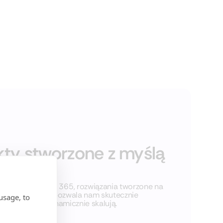
kty stworzone z myślą
iskach
ącymi Dynamics 365, rozwiązania tworzone na
o doświadczenie pozwala nam skutecznie
usage, to
mieniają lub dynamicznie skalują.