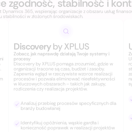
e zgodność, stabilność i kont
ft Dynamics 365, wspierając organizacje z obszaru usług finan
u stabilności w złożonych środowiskach.
Discovery
by XPLUS
Zobacz, jak naprawdę działają Twoje systemy i
Z
mi
procesy
U
s
Discovery by XPLUS pomaga zrozumieć, gdzie w
r
.
organizacji tracone są czas, budżet i zasoby.
s
Zapewnia wgląd w rzeczywiste wzorce realizacji
z
em
procesów i pozwala eliminować nieefektywności
n
w kluczowych obszarach – takich jak zakupy,
s
rozliczenia czy realizacja projektów.
Analizuj przebieg procesów specyficznych dla
branży budowlanej
Identyfikuj opóźnienia, wąskie gardła i
konieczność poprawek w realizacji projektów