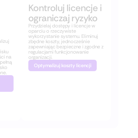
Kontroluj licencje i
ograniczaj ryzyko
Przydzielaj dostępy i licencje w
oparciu o rzeczywiste
wykorzystanie systemu. Eliminuj
lizuj
zbędne koszty, jednocześnie
zapewniając bezpieczne i zgodne z
isku
regulacjami funkcjonowanie
ci na
organizacji.
 pełną
Optymalizuj koszty licencji
isko
one.