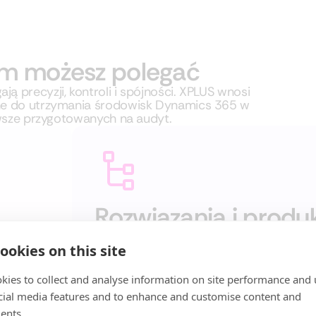
ym możesz polegać
 precyzji, kontroli i spójności. XPLUS wnosi
dne do utrzymania środowisk Dynamics 365 w
awsze przygotowanych na audyt.
Rozwiązania i produ
o złożonych środow
ookies on this site
ują
Na co dzień pracujemy z ekosystemami łącz
mogi
zamówienie oraz platformy firm trzecich. T
kies to collect and analyse information on site performance and 
iera
ograniczać ryzyko – nawet gdy systemy się z
cial media features and to enhance and customise content and
ewność w
ents.