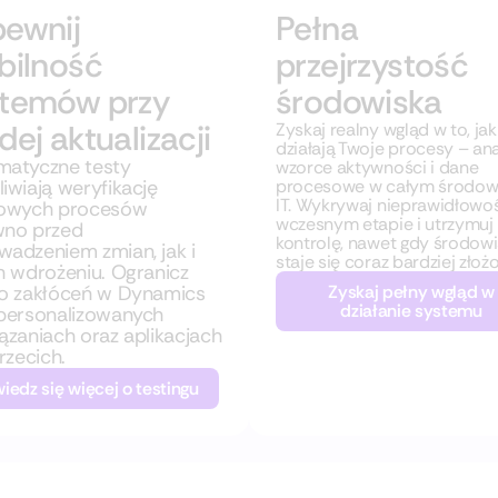
ewnij
Pełna
bilność
przejrzystość
stemów przy
środowiska
dej aktualizacji
Zyskaj realny wgląd w to, jak
działają Twoje procesy – ana
matyczne testy
wzorce aktywności i dane
iwiają weryfikację
procesowe w całym środow
IT. Wykrywaj nieprawidłowoś
zowych procesów
wczesnym etapie i utrzymuj
wno przed
kontrolę, nawet gdy środow
adzeniem zmian, jak i
staje się coraz bardziej złoż
h wdrożeniu. Ogranicz
o zakłóceń w Dynamics
Zyskaj pełny wgląd w
działanie systemu
personalizowanych
ązaniach oraz aplikacjach
trzecich.
iedz się więcej o testingu