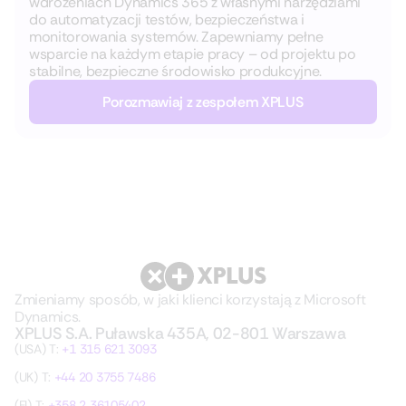
wdrożeniach Dynamics 365 z własnymi narzędziami
do automatyzacji testów, bezpieczeństwa i
monitorowania systemów. Zapewniamy pełne
wsparcie na każdym etapie pracy – od projektu po
stabilne, bezpieczne środowisko produkcyjne.
Porozmawiaj z zespołem XPLUS
Zmieniamy sposób, w jaki klienci korzystają z Microsoft
Dynamics.
XPLUS S.A. Puławska 435A, 02-801 Warszawa
(USA) T:
+1 315 621 3093
(UK) T:
+44 20 3755 7486
(FI) T:
+358 2 36105402