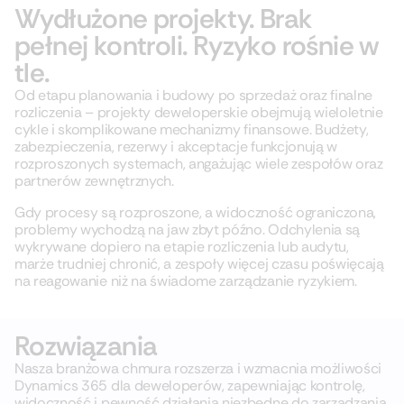
Wydłużone projekty. Brak
pełnej kontroli. Ryzyko rośnie w
tle.
Od etapu planowania i budowy po sprzedaż oraz finalne
rozliczenia – projekty deweloperskie obejmują wieloletnie
cykle i skomplikowane mechanizmy finansowe. Budżety,
zabezpieczenia, rezerwy i akceptacje funkcjonują w
rozproszonych systemach, angażując wiele zespołów oraz
partnerów zewnętrznych.
Gdy procesy są rozproszone, a widoczność ograniczona,
problemy wychodzą na jaw zbyt późno. Odchylenia są
wykrywane dopiero na etapie rozliczenia lub audytu,
marże trudniej chronić, a zespoły więcej czasu poświęcają
na reagowanie niż na świadome zarządzanie ryzykiem.
Rozwiązania
Nasza branżowa chmura rozszerza i wzmacnia możliwości
Dynamics 365 dla deweloperów, zapewniając kontrolę,
widoczność i pewność działania niezbędne do zarządzania