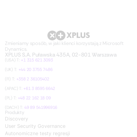
Zmieniamy sposób, w jaki klienci korzystają z Microsoft
Dynamics.
XPLUS S.A. Puławska 435A, 02-801 Warszawa
(USA) T:
+1 315 621 3093
(UK) T:
+44 20 3755 7486
(FI) T:
+358 2 36105402
(APAC) T:
+61 3 8595 6642
(PL) T:
+48 22 162 18 09
(DACH) T:
49 89 541996916
Produkty
Discovery
User Security Governance
Autonomiczne testy regresji